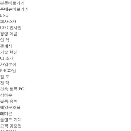
본문바로가기
주메뉴바로가기
ENG
회사소개
CEO 인사말
경영 이념
연 혁
관계사
기술 혁신
CI 소개
사업분야
PHC파일
철 도
전 력
건축∙토목 PC
상하수
블록∙옹벽
해양구조물
레미콘
플랜트∙기계
고객 맞춤형