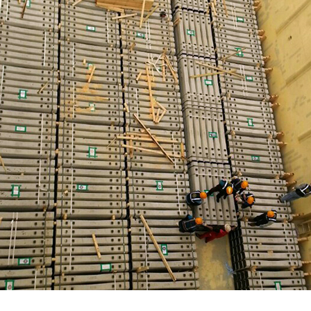
특수침목 수출
브라질 CSP 제철소