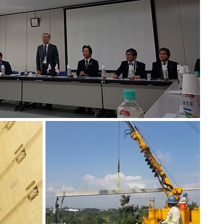
와콘크리트 기술협력
일본
전주 개발 및 현지생산
도미니카공화국
The World Bank