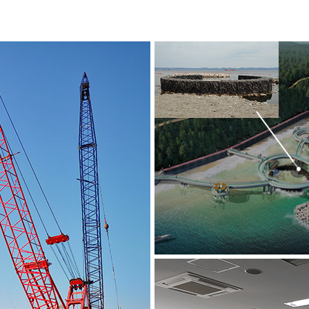
포항여남지
해양인공암
수출