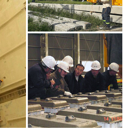
RC침목 기술협력
벨기에