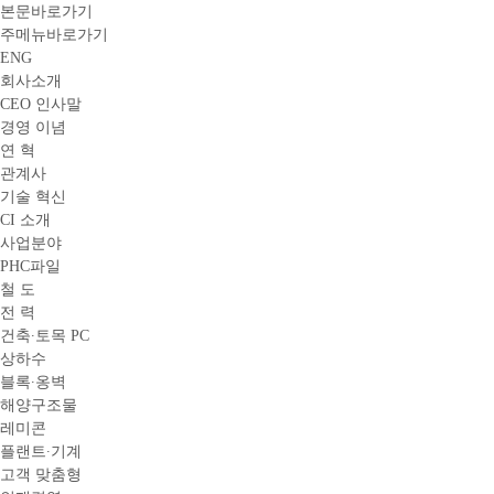
본문바로가기
주메뉴바로가기
ENG
회사소개
CEO 인사말
경영 이념
연 혁
관계사
기술 혁신
CI 소개
사업분야
PHC파일
철 도
전 력
건축∙토목 PC
상하수
블록∙옹벽
해양구조물
레미콘
플랜트∙기계
고객 맞춤형